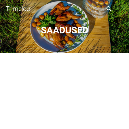
Trimelou
SAADUSED