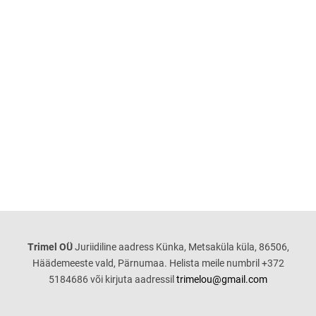
Trimel OÜ
Juriidiline aadress
Künka, Metsaküla küla, 86506,
Häädemeeste vald, Pärnumaa. Helista meile numbril +372
5184686 või kirjuta aadressil
trimelou@gmail.com